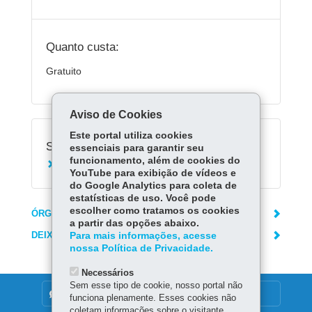
Quanto custa:
Gratuito
Aviso de Cookies
Este portal utiliza cookies
Serviços Relacionados:
essenciais para garantir seu
funcionamento, além de cookies do
Agendar doação de sangue no Hemepar
YouTube para exibição de vídeos e
do Google Analytics para coleta de
estatísticas de uso. Você pode
escolher como tratamos os cookies
ÓRGÃO RESPONSÁVEL
a partir das opções abaixo.
DEIXE SUA OPINIÃO
Para mais informações, acesse
nossa Política de Privacidade.
Necessários
Sem esse tipo de cookie, nosso portal não
DENUNCIE CORRUPÇÃO
funciona plenamente. Esses cookies não
coletam informações sobre o visitante.