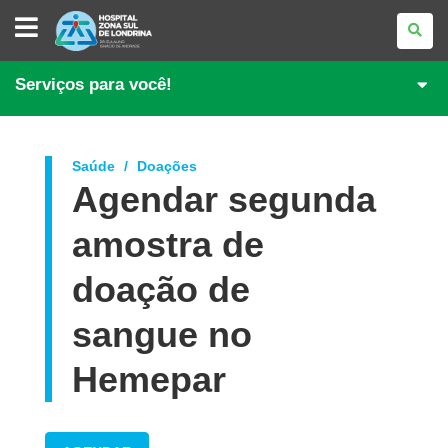
HOSPITAL
ZONA
SUL
DE
LONDRINA
Serviços para você!
Saúde
Doações
Agendar segunda
amostra de
doação de
sangue no
Hemepar