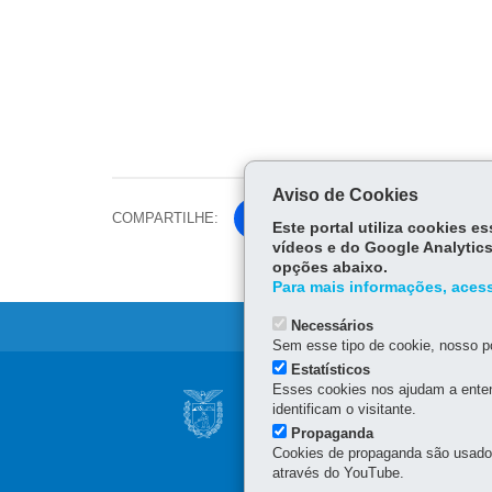
Aviso de Cookies
COMPARTILHE:
Fa
Este portal utiliza cookies 
ce
vídeos e do Google Analytics
Tw
opções abaixo.
bo
itt
Para mais informações, acess
ok
er
Necessários
Sem esse tipo de cookie, nosso po
Estatísticos
Navegação
Esses cookies nos ajudam a enten
HOSPITAL DR. EU
identificam o visitante.
principal
Propaganda
Rua das Orquídeas, 75 -
Cookies de propaganda são usados 
Londrina
-
PR
MAPA
através do YouTube.