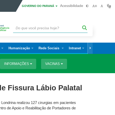
Acessibilidade
GOVERNO DO PARANÁ
Humanização
Rede Sociais
Intranet
Jornal Gestão+
INFORMAÇÕES
VACINAS
e Fissura Lábio Palatal
Londrina realizou 127 cirurgias em pacientes
ro de Apoio e Reabilitação de Portadores de