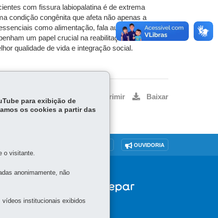
cientes com fissura labiopalatina é de extrema
 uma condição congênita que afeta não apenas a
ssenciais como alimentação, fala audição e
penham um papel crucial na reabilitação desses
or qualidade de vida e integração social.
Voltar
Início
Imprimir
Baixar
ouTube para exibição de
tamos os cookies a partir das
O SITE
DENUNCIE CORRUPÇÃO
OUVIDORIA
o visitante.
tadas anonimamente, não
vídeos institucionais exibidos