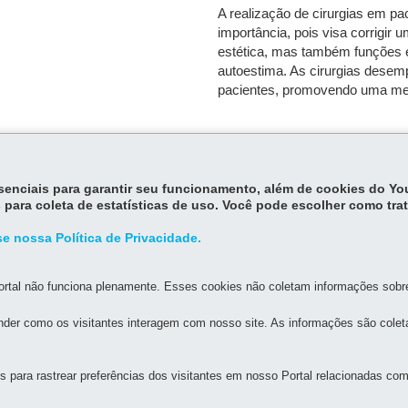
A realização de cirurgias em pa
importância, pois visa corrigir
estética, mas também funções e
autoestima. As cirurgias desem
pacientes, promovendo uma melh
essenciais para garantir seu funcionamento, além de cookies do Y
 para coleta de estatísticas de uso. Você pode escolher como tra
e nossa Política de Privacidade.
MAPA D
rtal não funciona plenamente. Esses cookies não coletam informações sobre 
der como os visitantes interagem com nosso site. As informações são cole
LALINO IGNÁCIO DE ANDRADE (ZONA SUL DE LONDRINA)
 Ouro Branco
para rastrear preferências dos visitantes em nosso Portal relacionadas com 