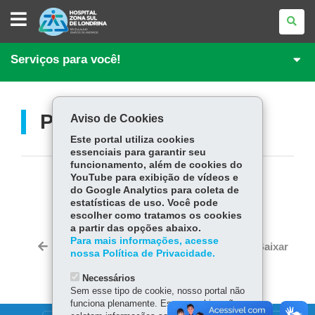
HOSPITAL
ZONA
SUL
DE
LONDRINA
Serviços para você!
Pedido de Prontuário
Aviso de Cookies
Este portal utiliza cookies
essenciais para garantir seu
funcionamento, além de cookies do
YouTube para exibição de vídeos e
COMPARTILHE:
do Google Analytics para coleta de
estatísticas de uso. Você pode
Fa
W
escolher como tratamos os cookies
ce
ha
a partir das opções abaixo.
Tw
Para mais informações, acesse
bo
ts
Voltar
Início
Imprimir
Baixar
itt
nossa Política de Privacidade.
ok
Ap
er
p
Necessários
Sem esse tipo de cookie, nosso portal não
funciona plenamente. Esses cookies não