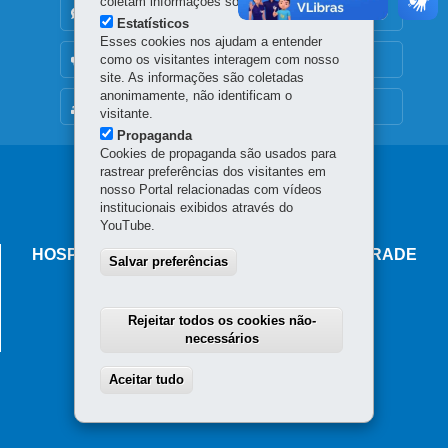
coletam informações sobre o visitante.
DENUNCIE CORRUPÇÃO
Estatísticos
Esses cookies nos ajudam a entender
como os visitantes interagem com nosso
OUVIDORIA
site. As informações são coletadas
anonimamente, não identificam o
MAPA DO SITE
visitante.
Propaganda
Cookies de propaganda são usados para
rastrear preferências dos visitantes em
Navegação
nosso Portal relacionadas com vídeos
principal
institucionais exibidos através do
YouTube.
HOSPITAL DR. EULALINO IGNÁCIO DE ANDRADE
Salvar preferências
(ZONA SUL DE LONDRINA)
Rua das Orquídeas, 75 - Ouro Branco
Rejeitar todos os cookies não-
Londrina
-
PR
MAPA
necessários
Aceitar tudo
Withdraw consent