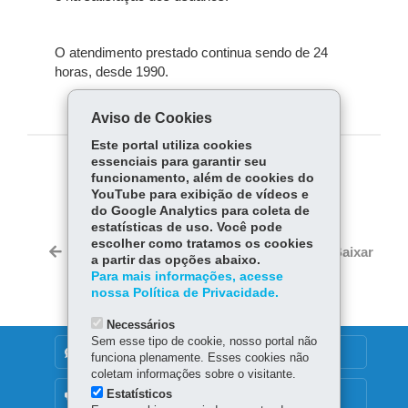
O atendimento prestado continua sendo de 24
horas, desde 1990.
Aviso de Cookies
Este portal utiliza cookies
essenciais para garantir seu
COMPARTILHE:
funcionamento, além de cookies do
YouTube para exibição de vídeos e
Fa
W
do Google Analytics para coleta de
ce
ha
estatísticas de uso. Você pode
Tw
escolher como tratamos os cookies
bo
ts
Voltar
Início
Imprimir
Baixar
itt
a partir das opções abaixo.
ok
Ap
Para mais informações, acesse
er
p
nossa Política de Privacidade.
Necessários
Sem esse tipo de cookie, nosso portal não
DENUNCIE CORRUPÇÃO
funciona plenamente. Esses cookies não
coletam informações sobre o visitante.
Estatísticos
OUVIDORIA